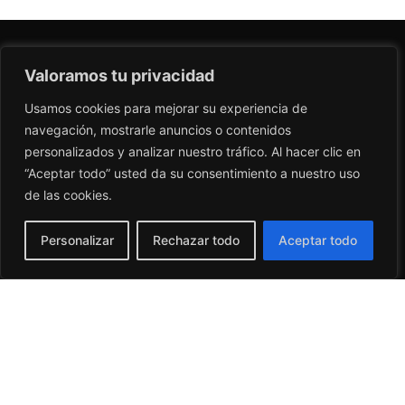
Valoramos tu privacidad
Usamos cookies para mejorar su experiencia de
navegación, mostrarle anuncios o contenidos
Enjoy the experience of the best Swiss fondues in
personalizados y analizar nuestro tráfico. Al hacer clic en
Barcelona.
“Aceptar todo” usted da su consentimiento a nuestro uso
de las cookies.
Cookie Policy
Accessibility
WHERE WE ARE
Sant Antoni Maria Claret, 211
Personalizar
Rechazar todo
Aceptar todo
Barcelona
647 66 12 36
SCHEDULE
You can check our schedule on Google
FOLLOW US AT
RESERVATIONS